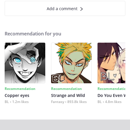
Add a comment
Recommendation for you
Recommendation
Recommendation
Recommendation
Copper eyes
Strange and Wild
Do You Even Wi
BL
1.2m likes
Fantasy
893.8k likes
BL
4.8m likes