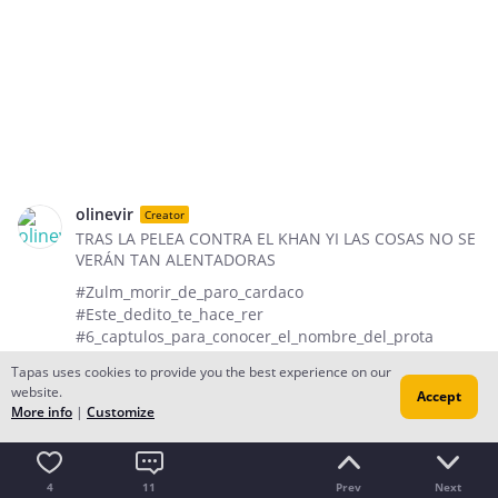
olinevir
Creator
TRAS LA PELEA CONTRA EL KHAN YI LAS COSAS NO SE
VERÁN TAN ALENTADORAS
#Zulm_morir_de_paro_cardaco
#Este_dedito_te_hace_rer
#6_captulos_para_conocer_el_nombre_del_prota
Tapas uses cookies to provide you the best experience on our
website.
Accept
Comments (
11
)
See all
More info
|
Customize
Angel Negro
Top comment
Que sensato y profundo es Kyrio xd ......... y que
4
11
Prev
Next
cabeza hueca es Ukyo XD