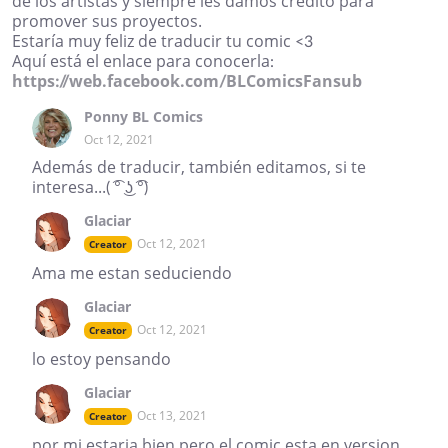
de los artistas y siempre les damos crédito para
promover sus proyectos.
Estaría muy feliz de traducir tu comic <3
Aquí está el enlace para conocerla:
https://web.facebook.com/BLComicsFansub
Ponny BL Comics
Oct 12, 2021
Además de traducir, también editamos, si te
interesa...( ͡° ͜ʖ ͡°)
Glaciar
Oct 12, 2021
Creator
Ama me estan seduciendo
Glaciar
Oct 12, 2021
Creator
lo estoy pensando
Glaciar
Oct 13, 2021
Creator
por mi estaria bien pero el comic esta en version