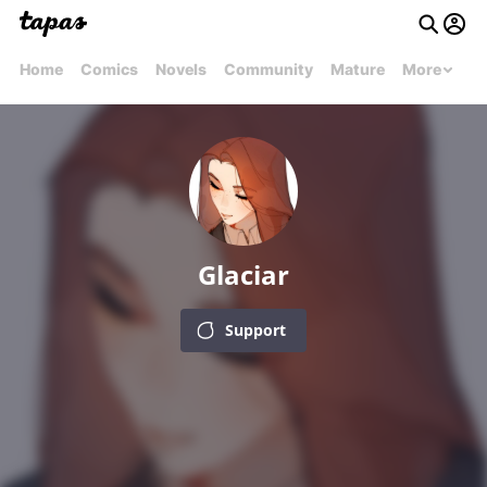
Home
Comics
Novels
Community
Mature
More
Glaciar
Support