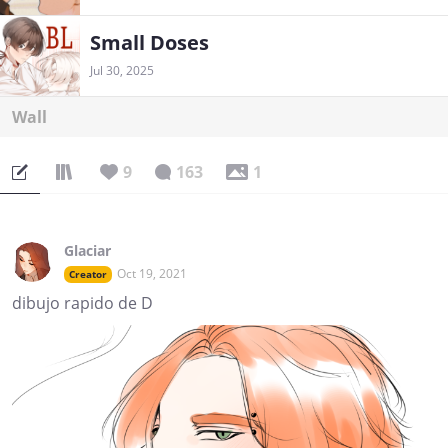
Small Doses
Jul 30, 2025
Wall
9
163
1
Glaciar
Oct 19, 2021
Creator
dibujo rapido de D