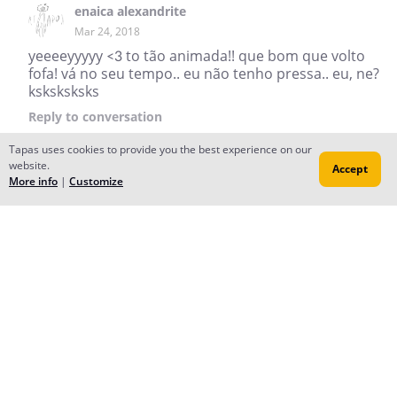
enaica alexandrite
Mar 24, 2018
yeeeeyyyyy <3 to tão animada!! que bom que volto
fofa! vá no seu tempo.. eu não tenho pressa.. eu, ne?
ksksksksks
Reply
to conversation
Tapas uses cookies to provide you the best experience on our
website.
Accept
More info
|
Customize
Jessica
Mar 05, 2018
Creator
Eu sinto muito mas, infelizmente vamos entrar em
hiatus por duas semas nas duas comis.
Porque nessas duas semanas eu tenho que terminar
um trabalho muito importante do meu curso.
Sinto muito
enaica alexandrite
Mar 06, 2018
se prelcupa nãu fofa :3 vou esperar anciosa, sem
presa ;3