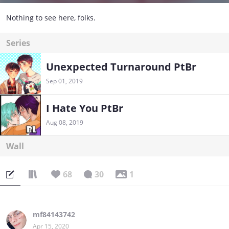
Nothing to see here, folks.
Series
Unexpected Turnaround PtBr
Sep 01, 2019
I Hate You PtBr
Aug 08, 2019
Wall
68
30
1
mf84143742
Apr 15, 2020