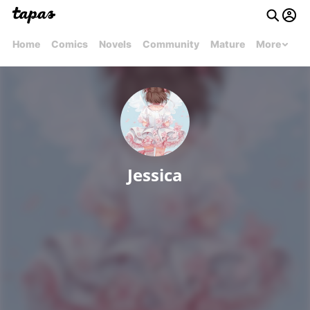
Home
Comics
Novels
Community
Mature
More
Jessica