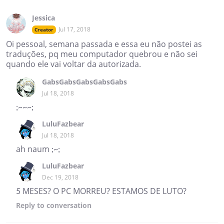
Jessica
Jul 17, 2018
Creator
Oi pessoal, semana passada e essa eu não postei as
traduções, pq meu computador quebrou e não sei
quando ele vai voltar da autorizada.
GabsGabsGabsGabsGabs
Jul 18, 2018
;~~~;
LuluFazbear
Jul 18, 2018
ah naum ;~;
LuluFazbear
Dec 19, 2018
5 MESES? O PC MORREU? ESTAMOS DE LUTO?
Reply
to conversation