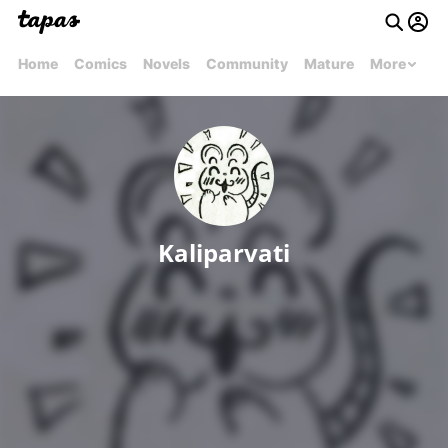
Home
Comics
Novels
Community
Mature
More
Kaliparvati