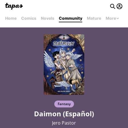
Home
Comics
Novels
Community
Mature
More
Fantasy
Daimon (Español)
Jero Pastor