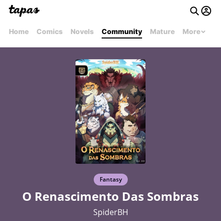
Home
Comics
Novels
Community
Mature
More
Fantasy
O Renascimento Das Sombras
SpiderBH