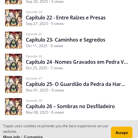
Sep 20, 2025
3 views
Episode 24
Capítulo 22 - Entre Raízes e Presas
Sep 27, 2025
5 views
Episode 25
Capítulo 23- Caminhos e Segredos
Oct 11, 2025
9 views
Episode 26
Capítulo 24 -Nomes Gravados em Pedra Viva
Oct 25, 2025
7 views
Episode 27
Capítulo 25- O Guardião da Pedra da Harmonia
Nov 01, 2025
9 views
Episode 28
Capítulo 26 – Sombras no Desfiladeiro
Nov 08, 2025
6 views
Tapas uses cookies to provide you the best experience on our
website.
Accept
Subscribe
Read Ep.1
More info
|
Customize