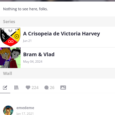
Nothing to see here, folks.
Series
A Crisopeia de Victoria Harvey
Jun 21
Bram & Vlad
May 04, 2024
Wall
224
26
emedeme
Jan 17, 2021