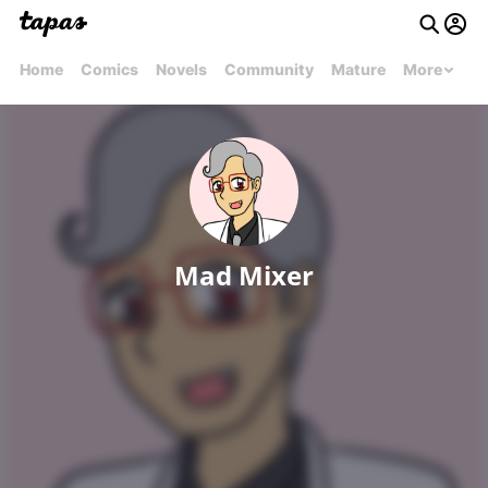
Home
Comics
Novels
Community
Mature
More
Mad Mixer