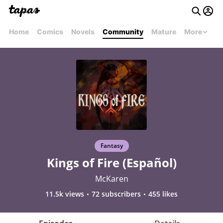
Home
Comics
Novels
Community
Mature
More
Fantasy
Kings of Fire (Español)
McKaren
11.5k views
72 subscribers
455 likes