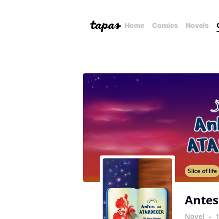
Home
Comics
Novels
Slice of life
Antes
Novel