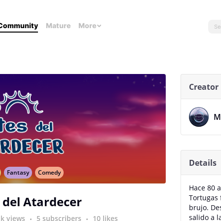
Community
Mature
More
Creator
M
Details
Fantasy
Comedy
Hace 80 a
Tortugas 
 del Atardecer
brujo. De
salido a l
1k views
5 subscribers
10 likes