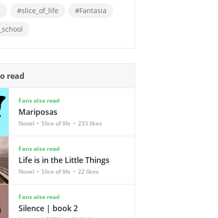
s
#slice_of_life
#Fantasia
_school
so read
Fans also read
Mariposas
Novel
Slice of life
233 likes
Fans also read
Life is in the Little Things
Novel
Slice of life
22 likes
Fans also read
Silence | book 2