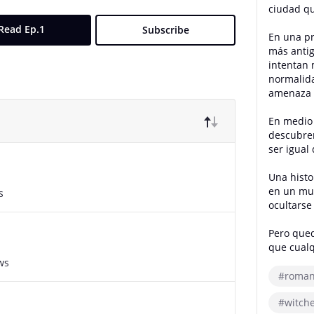
ciudad qu
Read Ep.1
Subscribe
En una pr
más antig
intentan 
normalida
amenaza c
En medio 
descubren
ser igual
Una histo
en un mu
s
ocultarse
Pero qued
que cualq
ws
#roman
#witch