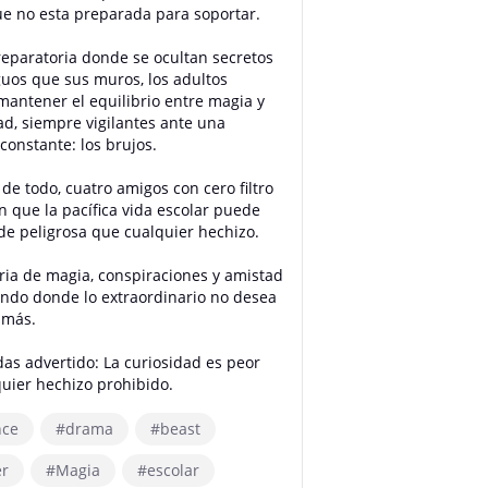
e no esta preparada para soportar.
eparatoria donde se ocultan secretos
uos que sus muros, los adultos
mantener el equilibrio entre magia y
d, siempre vigilantes ante una
onstante: los brujos.
de todo, cuatro amigos con cero filtro
 que la pacífica vida escolar puede
 de peligrosa que cualquier hechizo.
ria de magia, conspiraciones y amistad
ndo donde lo extraordinario no desea
 más.
as advertido: La curiosidad es peor
uier hechizo prohibido.
ce
#drama
#beast
er
#Magia
#escolar