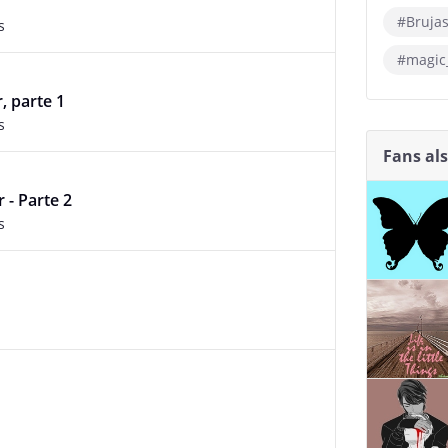
#Bruja
s
#magic
r, parte 1
s
Fans al
r - Parte 2
s