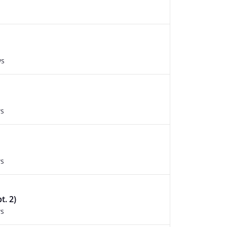
ws
ws
ws
t. 2)
ws