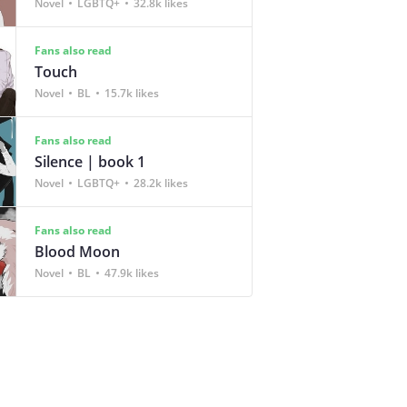
Novel
LGBTQ+
32.8k likes
Fans also read
Touch
Novel
BL
15.7k likes
Fans also read
Silence | book 1
Novel
LGBTQ+
28.2k likes
Fans also read
Blood Moon
Novel
BL
47.9k likes